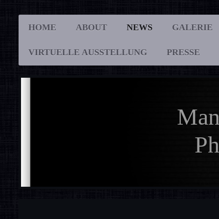
HOME
ABOUT
NEWS
GALERIE
VIRTUELLE AUSSTELLUNG
PRESSE
Man
Pho