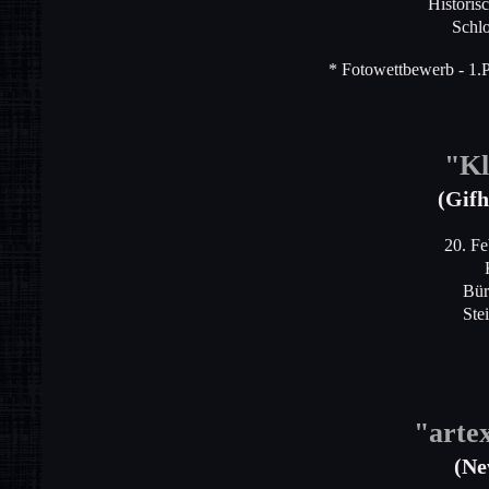
Historis
Schlo
* Fotowettbewerb - 1.P
"Kl
(Gifh
20. Fe
Bür
Ste
"art
(Ne